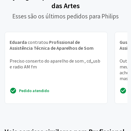
das Artes
Esses são os últimos pedidos para Philips
Eduarda
contratou
Profissional de
Gust
Assistência Técnica de Aparelhos de Som
Assis
Preciso conserto do aparelho de som , cd,,usb
Outro
e radio AM fm
meu p
acho 
mas é
Pedido atendido