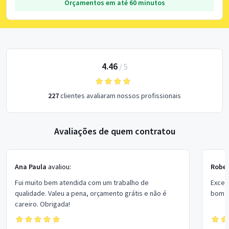
Orçamentos em até 60 minutos
4.46
/
5
227
clientes avaliaram nossos profissionais
Avaliações de quem contratou
Ana Paula
avaliou:
Rober
Fui muito bem atendida com um trabalho de
Excel
qualidade. Valeu a pena, orçamento grátis e não é
bom p
careiro. Obrigada!