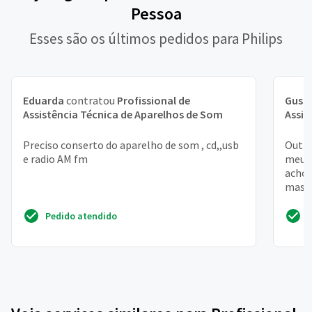
Pessoa
Esses são os últimos pedidos para Philips
Eduarda
contratou
Profissional de
Gust
Assistência Técnica de Aparelhos de Som
Assis
Preciso conserto do aparelho de som , cd,,usb
Outro
e radio AM fm
meu p
acho 
mas é
Pedido atendido