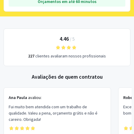
Orçamentos em até 60 minutos
4.46
/
5
227
clientes avaliaram nossos profissionais
Avaliações de quem contratou
Ana Paula
avaliou:
Rober
Fui muito bem atendida com um trabalho de
Excel
qualidade. Valeu a pena, orçamento grátis e não é
bom p
careiro. Obrigada!