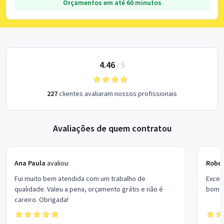
Orçamentos em até 60 minutos
4.46
/
5
227
clientes avaliaram nossos profissionais
Avaliações de quem contratou
Ana Paula
avaliou:
Rober
Fui muito bem atendida com um trabalho de
Excel
qualidade. Valeu a pena, orçamento grátis e não é
bom p
careiro. Obrigada!