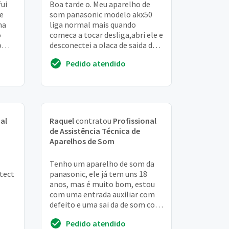
fui
Boa tarde o. Meu aparelho de
 e
som panasonic modelo akx50
ma
liga normal mais quando
o
comeca a tocar desliga,abri ele e
o
desconectei a placa de saida de
audio e ele funciona normal e
Pedido atendido
quando colo...
al
Raquel
contratou
Profissional
de Assistência Técnica de
Aparelhos de Som
Tenho um aparelho de som da
tect
panasonic, ele já tem uns 18
anos, mas é muito bom, estou
com uma entrada auxiliar com
defeito e uma sai da de som com
defeito, e o controle de volume
Pedido atendido
só aumen...