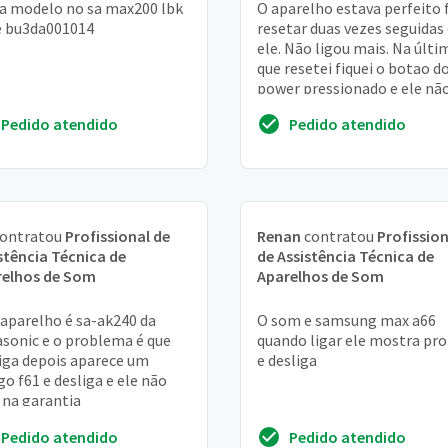
a modelo no sa max200 lbk
O aparelho estava perfeito 
e bu3da001014
resetar duas vezes seguidas
ele. Não ligou mais. Na últi
que resetei fiquei o botao d
power pressionado e ele nã
ligou mais
Pedido atendido
Pedido atendido
ontratou
Profissional de
Renan
contratou
Profission
stência Técnica de
de Assistência Técnica de
relhos de Som
Aparelhos de Som
aparelho é sa-ak240 da
O som e samsung max a66
sonic e o problema é que
quando ligar ele mostra pro
liga depois aparece um
e desliga
go f61 e desliga e ele não
 na garantia
Pedido atendido
Pedido atendido