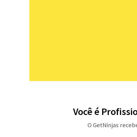
Você é Profissi
O GetNinjas receb