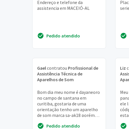
Endereço e telefone da
Plac
assistencia em MACEIÓ-AL
seri
Pedido atendido
Gael
contratou
Profissional de
Liz
c
Assistência Técnica de
Assi
Aparelhos de Som
Apa
Bom dia meu nome é dayaneoro
Meu 
no campo de santana em
pana
curitiba, gostaria de uma
ele 
orientação tenho um aparelho
códi
de som marca sa-ak18 porém
esta
está com vários defeitos
Pedido atendido
gostaria de saber se tem con...