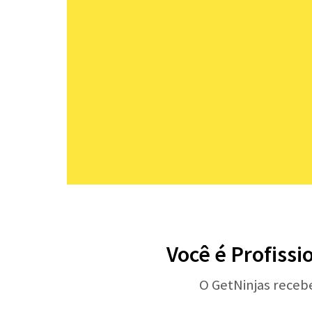
Você é Profissi
O GetNinjas receb