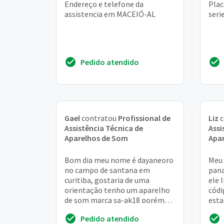
Endereço e telefone da
Plac
assistencia em MACEIÓ-AL
seri
Pedido atendido
Gael
contratou
Profissional de
Liz
c
Assistência Técnica de
Assi
Aparelhos de Som
Apa
Bom dia meu nome é dayaneoro
Meu 
no campo de santana em
pana
curitiba, gostaria de uma
ele 
orientação tenho um aparelho
códi
de som marca sa-ak18 porém
esta
está com vários defeitos
Pedido atendido
gostaria de saber se tem con...