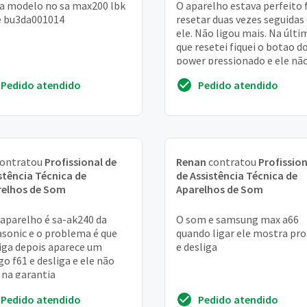
a modelo no sa max200 lbk
O aparelho estava perfeito 
e bu3da001014
resetar duas vezes seguidas
ele. Não ligou mais. Na últi
que resetei fiquei o botao d
power pressionado e ele nã
ligou mais
Pedido atendido
Pedido atendido
ontratou
Profissional de
Renan
contratou
Profission
stência Técnica de
de Assistência Técnica de
relhos de Som
Aparelhos de Som
aparelho é sa-ak240 da
O som e samsung max a66
sonic e o problema é que
quando ligar ele mostra pro
liga depois aparece um
e desliga
go f61 e desliga e ele não
 na garantia
Pedido atendido
Pedido atendido