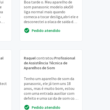
fui
Boa tarde o. Meu aparelho de
 e
som panasonic modelo akx50
ma
liga normal mais quando
o
comeca a tocar desliga,abri ele e
o
desconectei a placa de saida de
audio e ele funciona normal e
Pedido atendido
quando colo...
al
Raquel
contratou
Profissional
de Assistência Técnica de
Aparelhos de Som
Tenho um aparelho de som da
tect
panasonic, ele já tem uns 18
anos, mas é muito bom, estou
com uma entrada auxiliar com
defeito e uma sai da de som com
defeito, e o controle de volume
Pedido atendido
só aumen...