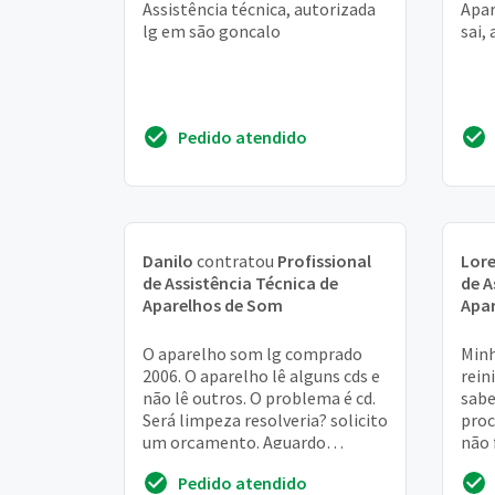
Assistência técnica, autorizada
Apar
lg em são goncalo
sai,
Pedido atendido
Danilo
contratou
Profissional
Lor
de Assistência Técnica de
de A
Aparelhos de Som
Apa
O aparelho som lg comprado
Minh
2006. O aparelho lê alguns cds e
rein
não lê outros. O problema é cd.
sabe
Será limpeza resolveria? solicito
proc
um orçamento. Aguardo
não 
retorno. Att, kathy (51)98434-
Pedido atendido
4689 ou e...