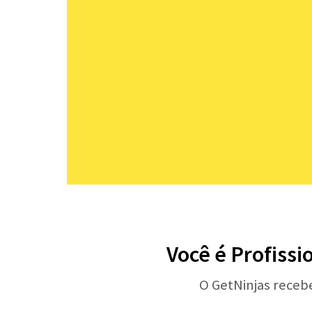
Você é Profissi
O GetNinjas receb