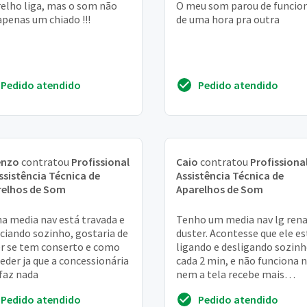
elho liga, mas o som não
O meu som parou de funcio
 apenas um chiado !!!
de uma hora pra outra
Pedido atendido
Pedido atendido
enzo
contratou
Profissional
Caio
contratou
Profissiona
ssistência Técnica de
Assistência Técnica de
relhos de Som
Aparelhos de Som
a media nav está travada e
Tenho um media nav lg rena
iciando sozinho, gostaria de
duster. Acontesse que ele es
r se tem conserto e como
ligando e desligando sozinh
eder ja que a concessionária
cada 2 min, e não funciona 
faz nada
nem a tela recebe mais
comando
Pedido atendido
Pedido atendido