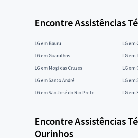
Encontre Assistências T
LG em Bauru
LG em 
LG em Guarulhos
LG em 
LG em Mogi das Cruzes
LG em 
LG em Santo André
LG em 
LG em São José do Rio Preto
LG em 
Encontre Assistências T
Ourinhos