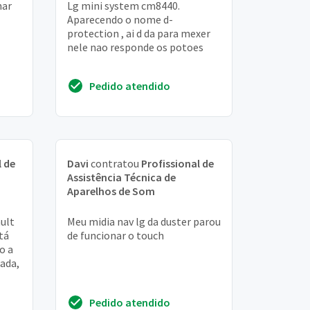
nar
Lg mini system cm8440.
Aparecendo o nome d-
protection , ai d da para mexer
nele nao responde os potoes
Pedido atendido
l de
Davi
contratou
Profissional de
Assistência Técnica de
Aparelhos de Som
ult
Meu midia nav lg da duster parou
tá
de funcionar o touch
o a
nada,
Pedido atendido