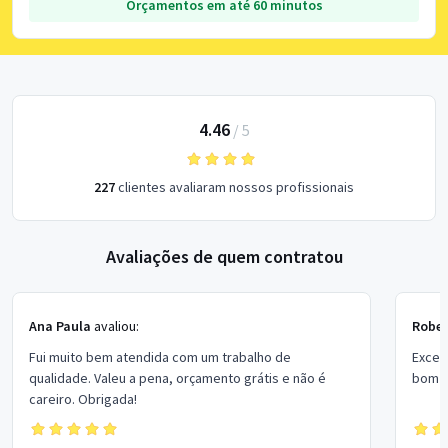
Orçamentos em até 60 minutos
4.46
/
5
227
clientes avaliaram nossos profissionais
Avaliações de quem contratou
Ana Paula
avaliou:
Rober
Fui muito bem atendida com um trabalho de
Excel
qualidade. Valeu a pena, orçamento grátis e não é
bom p
careiro. Obrigada!