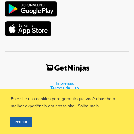
Imprensa
Termos de Uso
Política de Privacidade
Este site usa cookies para garantir que você obtenha a
melhor experiência em nosso site.
Saiba mais
©2011 - 2026, GetNinjas LTDA. CNPJ 55.744.877/0001-89 - Rua
Permitir
Dr. Fernandes Coelho, 85 - 3º andar - São Paulo/SP - Brasil
;