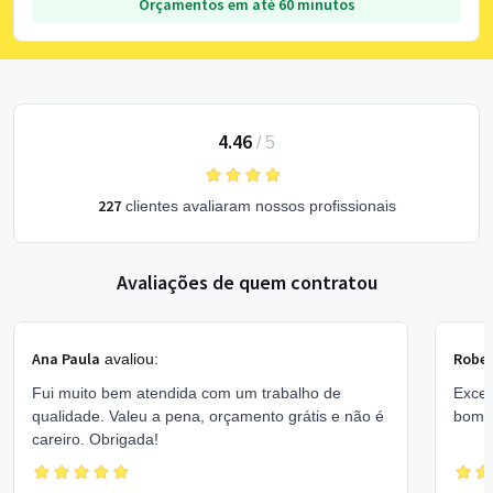
Orçamentos em até 60 minutos
4.46
/
5
227
clientes avaliaram nossos profissionais
Avaliações de quem contratou
Ana Paula
Rober
avaliou:
Fui muito bem atendida com um trabalho de
Excel
qualidade. Valeu a pena, orçamento grátis e não é
bom 
careiro. Obrigada!