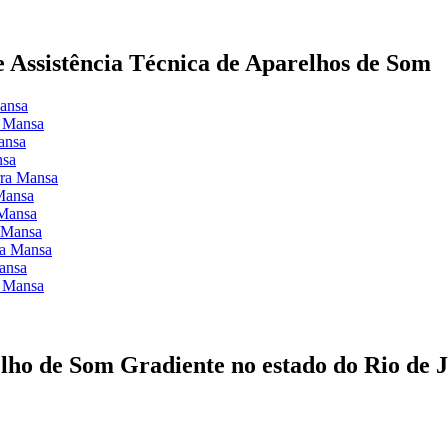
de Assistência Técnica de Aparelhos de Som
Mansa
a Mansa
ansa
nsa
rra Mansa
 Mansa
 Mansa
a Mansa
ra Mansa
ansa
a Mansa
lho de Som Gradiente no estado do Rio de 