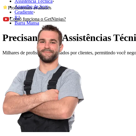
Assistência Técnica
›
Aparelho de Som
›
Profissionais avaliados
Gradiente
›
RJ
›
Como funciona o GetNinjas?
Barra Mansa
Precisando de Assistências Téc
Milhares de profissionais avaliados por clientes, permitindo você ne