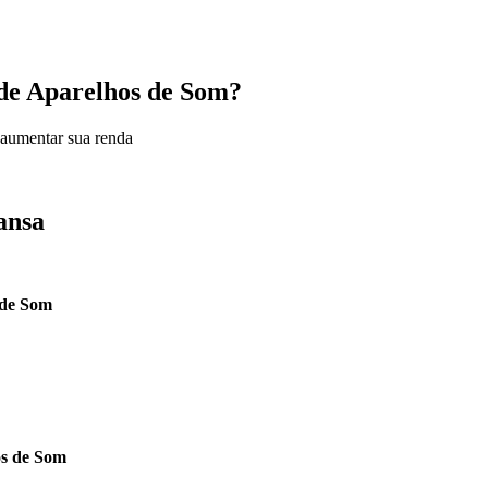
a de Aparelhos de Som?
 aumentar sua renda
ansa
 de Som
os de Som