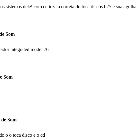
s sistemas dele! com certeza a correia do toca discos b25 e sua agulha p
 de Som
cador integrated model 76
de Som
s de Som
o o o toca disco e o cd