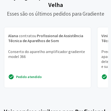
Velha
Esses são os últimos pedidos para Gradiente
Alana
contratou
Profissional de Assistência
Vinic
Técnica de Aparelhos de Som
Técni
Conserto do aparelho amplificador gradiente
Preci
model 366
apare
dele!
e sua
é mais
Pedido atendido