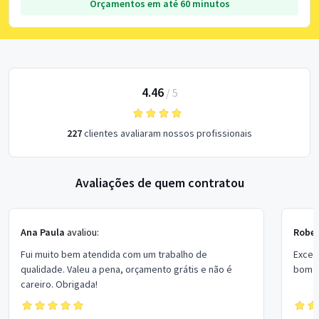
Orçamentos em até 60 minutos
4.46
/
5
227
clientes avaliaram nossos profissionais
Avaliações de quem contratou
Ana Paula
avaliou:
Rober
Fui muito bem atendida com um trabalho de
Excel
qualidade. Valeu a pena, orçamento grátis e não é
bom p
careiro. Obrigada!