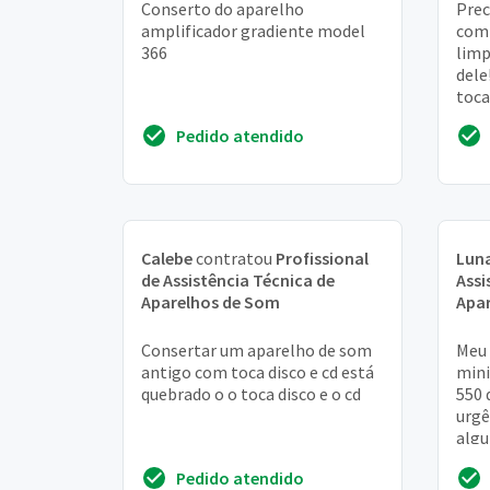
Conserto do aparelho
Prec
amplificador gradiente model
comp
366
limp
dele
toca
prec
Pedido atendido
rest
Calebe
contratou
Profissional
Lun
de Assistência Técnica de
Assi
Aparelhos de Som
Apa
Consertar um aparelho de som
Meu 
antigo com toca disco e cd está
mini
quebrado o o toca disco e o cd
550 
urgê
algu
auto
Pedido atendido
me a