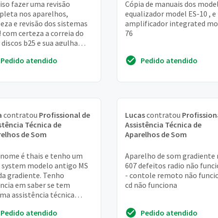
iso fazer uma revisão
Cópia de manuais dos model
leta nos aparelhos,
equalizador model ES-10 , e
eza e revisão dos sistemas
amplificador integrated mo
! com certeza a correia do
76
 discos b25 e sua agulha
isaram ser trocadas, de
Pedido atendido
Pedido atendido
o é mais uma l...
a
contratou
Profissional de
Lucas
contratou
Profission
stência Técnica de
Assistência Técnica de
relhos de Som
Aparelhos de Som
nome é thais e tenho um
Aparelho de som gradiente 
 system modelo antigo MS
607 defeitos radio não func
da gradiente. Tenho
- contole remoto não funci
ncia em saber se tem
cd não funciona
ma assistência técnica
rizada da marca que possa
Pedido atendido
Pedido atendido
judar com o aparelho...