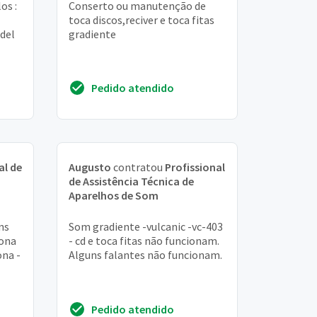
os :
Conserto ou manutenção de
toca discos,reciver e toca fitas
del
gradiente
Pedido atendido
al de
Augusto
contratou
Profissional
de Assistência Técnica de
Aparelhos de Som
ns
Som gradiente -vulcanic -vc-403
iona
- cd e toca fitas não funcionam.
ona -
Alguns falantes não funcionam.
Pedido atendido