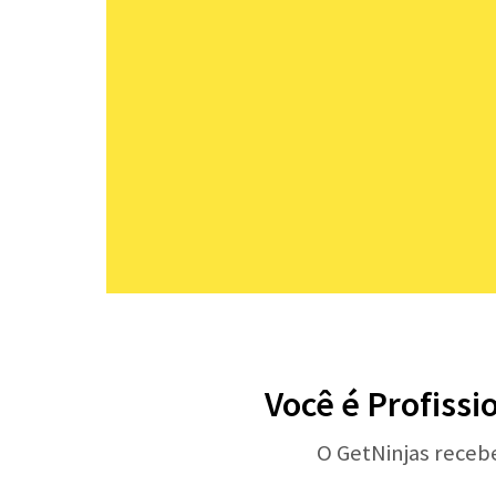
Você é Profissi
O GetNinjas receb