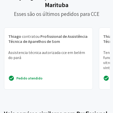
Marituba
Esses são os últimos pedidos para CCE
Thiago
contratou
Profissional de Assistência
Thia
Técnica de Aparelhos de Som
Técni
Assistencia técnica autorizada cce em belém
Tenho
do pará
funci
vitro
vinta
Pedido atendido