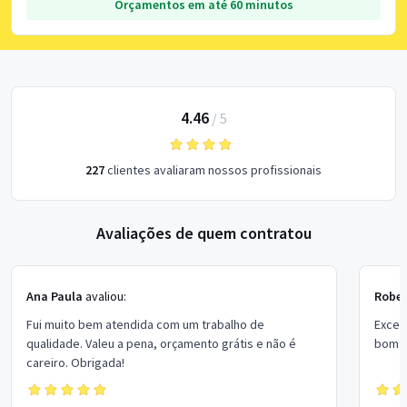
Orçamentos em até 60 minutos
4.46
/
5
227
clientes avaliaram nossos profissionais
Avaliações de quem contratou
Ana Paula
avaliou:
Rober
Fui muito bem atendida com um trabalho de
Excel
qualidade. Valeu a pena, orçamento grátis e não é
bom p
careiro. Obrigada!