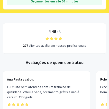
Orçamentos em até 60 minutos
4.46
/
5
227
clientes avaliaram nossos profissionais
Avaliações de quem contratou
Ana Paula
avaliou:
Rober
Fui muito bem atendida com um trabalho de
Excel
qualidade. Valeu a pena, orçamento grátis e não é
bom p
careiro. Obrigada!