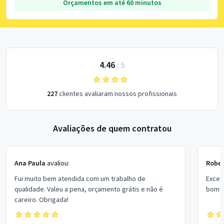
Orçamentos em até 60 minutos
4.46
/
5
227
clientes avaliaram nossos profissionais
Avaliações de quem contratou
Ana Paula
avaliou:
Rober
Fui muito bem atendida com um trabalho de
Excel
qualidade. Valeu a pena, orçamento grátis e não é
bom p
careiro. Obrigada!