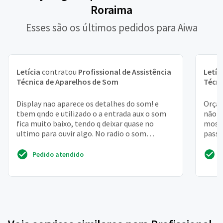
Roraima
Esses são os últimos pedidos para Aiwa
Letícia
contratou
Profissional de Assistência
Letíc
Técnica de Aparelhos de Som
Técni
Display nao aparece os detalhes do som! e
Orçam
tbem qndo e utilizado o a entrada aux o som
não m
fica muito baixo, tendo q deixar quase no
mostr
ultimo para ouvir algo. No radio o som
passa
funciona normal
corre
Pedido atendido