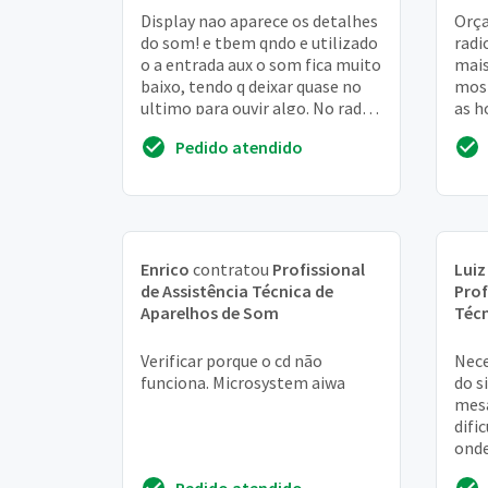
Display nao aparece os detalhes
Orça
do som! e tbem qndo e utilizado
radi
o a entrada aux o som fica muito
mais
baixo, tendo q deixar quase no
most
ultimo para ouvir algo. No radio
as h
o som funciona normal
as h
Pedido atendido
corr
Enrico
contratou
Profissional
Luiz
de Assistência Técnica de
Prof
Aparelhos de Som
Técn
Verificar porque o cd não
Nece
funciona. Microsystem aiwa
do s
mesa
difi
onde
Aten
Pedido atendido