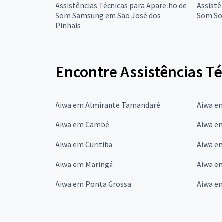
Assistências Técnicas para Aparelho de
Assistê
Som Samsung em São José dos
Som So
Pinhais
Encontre Assistências T
Aiwa em Almirante Tamandaré
Aiwa e
Aiwa em Cambé
Aiwa e
Aiwa em Curitiba
Aiwa e
Aiwa em Maringá
Aiwa e
Aiwa em Ponta Grossa
Aiwa e