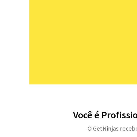
Você é Profissi
O GetNinjas receb