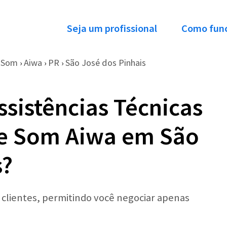
Seja um profissional
Como fun
e Som
Aiwa
PR
São José dos Pinhais
›
›
›
ssistências Técnicas
de Som Aiwa em São
s?
r clientes, permitindo você negociar apenas