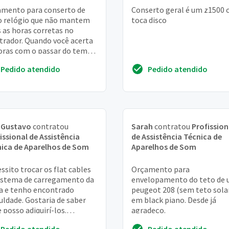
mento para conserto de
Conserto geral é um z1500
o relógio que não mantem
toca disco
 as horas corretas no
rador. Quando você acerta
oras com o passar do tempo
oras vão mudando e não
Pedido atendido
Pedido atendido
etamente mas ...
 Gustavo
contratou
Sarah
contratou
Profission
issional de Assistência
de Assistência Técnica de
ica de Aparelhos de Som
Aparelhos de Som
ssito trocar os flat cables
Orçamento para
istema de carregamento da
envelopamento do teto de
 e tenho encontrado
peugeot 208 (sem teto sola
culdade. Gostaria de saber
em black piano. Desde já
 posso adiquirí-los.
agradeço.
ciosamente josé nilson
Pedido atendido
Pedido atendido