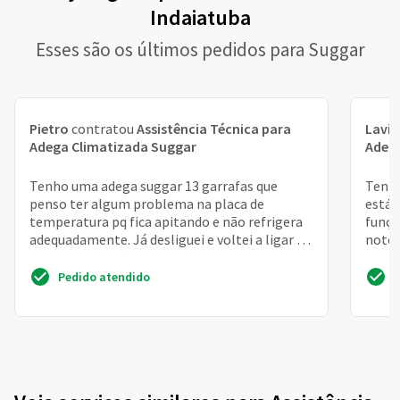
Indaiatuba
Esses são os últimos pedidos para Suggar
Pietro
contratou
Assistência Técnica para
Lavín
Adega Climatizada Suggar
Adeg
Tenho uma adega suggar 13 garrafas que
Tenho
penso ter algum problema na placa de
está 
temperatura pq fica apitando e não refrigera
funçõ
adequadamente. Já desliguei e voltei a ligar e
notei
funcionou, porém vo...
não e
Pedido atendido