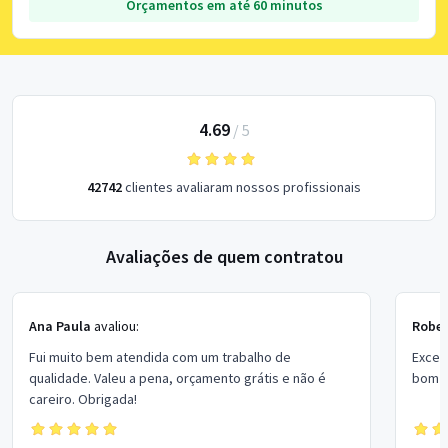
Orçamentos em até 60 minutos
4.69
/
5
42742
clientes avaliaram nossos profissionais
Avaliações de quem contratou
Ana Paula
avaliou:
Rober
Fui muito bem atendida com um trabalho de
Excel
qualidade. Valeu a pena, orçamento grátis e não é
bom p
careiro. Obrigada!