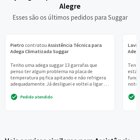
Alegre
Esses são os últimos pedidos para Suggar
Pietro
contratou
Assistência Técnica para
Lavín
Adega Climatizada Suggar
Adeg
Tenho uma adega suggar 13 garrafas que
Tenho
penso ter algum problema na placa de
está 
temperatura pq fica apitando e não refrigera
funçõ
adequadamente. Já desliguei e voltei a ligar e
notei
funcionou, porém vo...
não e
Pedido atendido