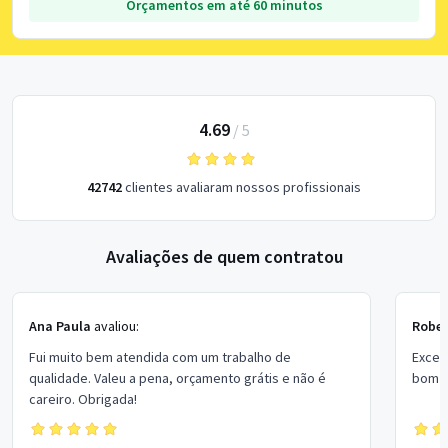
Orçamentos em até 60 minutos
4.69
/
5
42742
clientes avaliaram nossos profissionais
Avaliações de quem contratou
Ana Paula
avaliou:
Rober
Fui muito bem atendida com um trabalho de
Excel
qualidade. Valeu a pena, orçamento grátis e não é
bom p
careiro. Obrigada!