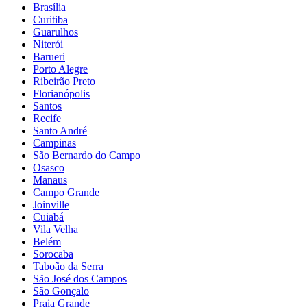
Brasília
Curitiba
Guarulhos
Niterói
Barueri
Porto Alegre
Ribeirão Preto
Florianópolis
Santos
Recife
Santo André
Campinas
São Bernardo do Campo
Osasco
Manaus
Campo Grande
Joinville
Cuiabá
Vila Velha
Belém
Sorocaba
Taboão da Serra
São José dos Campos
São Gonçalo
Praia Grande