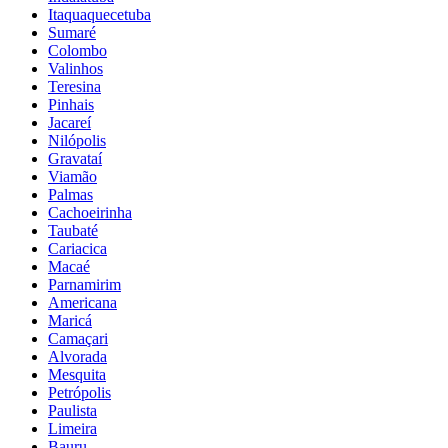
Itaquaquecetuba
Sumaré
Colombo
Valinhos
Teresina
Pinhais
Jacareí
Nilópolis
Gravataí
Viamão
Palmas
Cachoeirinha
Taubaté
Cariacica
Macaé
Parnamirim
Americana
Maricá
Camaçari
Alvorada
Mesquita
Petrópolis
Paulista
Limeira
Bauru