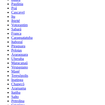
Paulínia
Poá
Cascavel
Itu
Ibirité
Votorantim
Sabará
Franca
Caraguatatuba
Itaboraí
Piraquara
Pelotas
Araraquara
Uberaba
Maracanaú
Vespasiano
Magé
Teresópolis
Ipatinga
Chapecó
Araruama
Itatiba
Salto
Petrolina