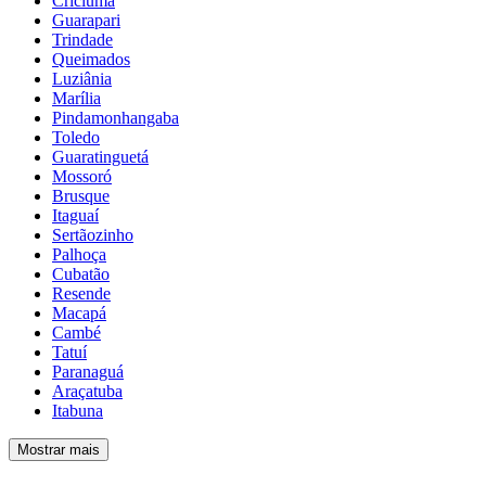
Criciúma
Guarapari
Trindade
Queimados
Luziânia
Marília
Pindamonhangaba
Toledo
Guaratinguetá
Mossoró
Brusque
Itaguaí
Sertãozinho
Palhoça
Cubatão
Resende
Macapá
Cambé
Tatuí
Paranaguá
Araçatuba
Itabuna
Mostrar mais