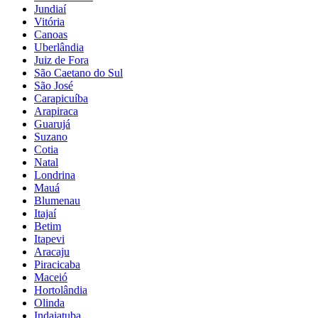
Jundiaí
Vitória
Canoas
Uberlândia
Juiz de Fora
São Caetano do Sul
São José
Carapicuíba
Arapiraca
Guarujá
Suzano
Cotia
Natal
Londrina
Mauá
Blumenau
Itajaí
Betim
Itapevi
Aracaju
Piracicaba
Maceió
Hortolândia
Olinda
Indaiatuba