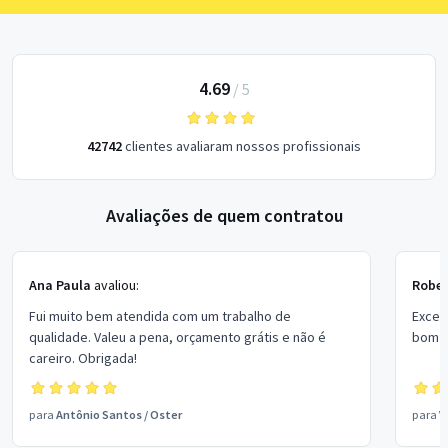
4.69
/
5
42742
clientes avaliaram nossos profissionais
Avaliações de quem contratou
Ana Paula
avaliou:
Rober
Fui muito bem atendida com um trabalho de
Excel
qualidade. Valeu a pena, orçamento grátis e não é
bom p
careiro. Obrigada!
para
Antônio Santos
/
Oster
para
V