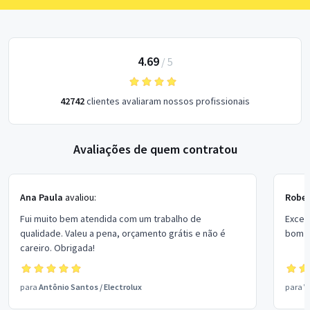
4.69
/
5
42742
clientes avaliaram nossos profissionais
Avaliações de quem contratou
Ana Paula
avaliou:
Rober
Fui muito bem atendida com um trabalho de
Excel
qualidade. Valeu a pena, orçamento grátis e não é
bom p
careiro. Obrigada!
para
Antônio Santos
/
Electrolux
para
V