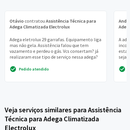
Otávio
contratou
Assistência Técnica para
Andr
Adega Climatizada Electrolux
Adega
Adega eletrolux 29 garrafas. Equipamento liga
A ade
mas não gela. Assistência falou que tem
incom
vazamento e perdeu o gás. Vcs consertam? já
estam
realizaram esse tipo de serviço nessa adega?
seja 
Pedido atendido
Veja serviços similares para Assistência
Técnica para Adega Climatizada
Electrolux