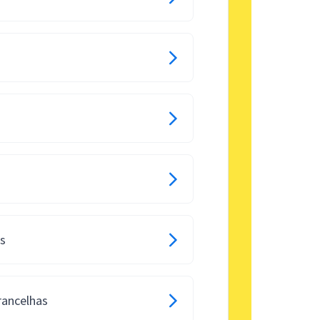
os
rancelhas