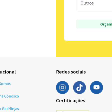
Outros
Orçam
tucional
Redes sociais
Somos
he Conosco
Certificações
o GetNinjas