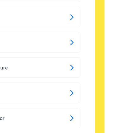
cure
or