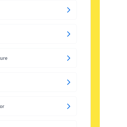
cure
or