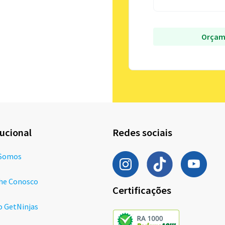
Orçam
tucional
Redes sociais
Somos
he Conosco
Certificações
o GetNinjas