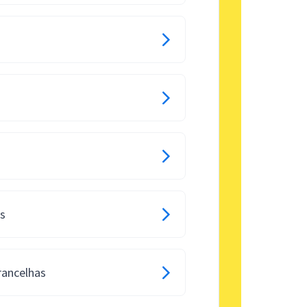
os
rancelhas