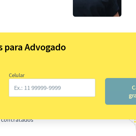
s para Advogado
 2020 na
Celular
C
gr
s contratados