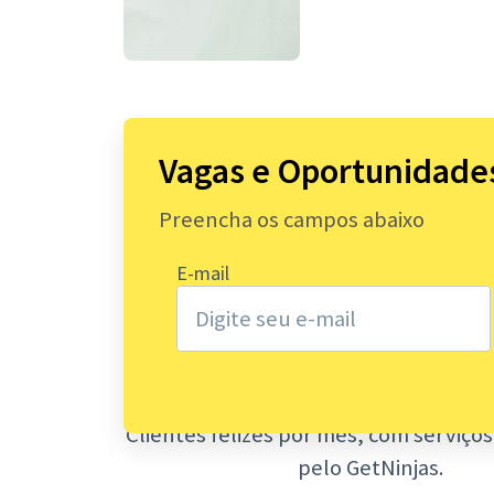
Vagas e Oportunidade
4.000.000
Preencha os campos abaixo
De serviços solicitados no ano de
E-mail
plataforma do GetNinjas
140.000
Clientes felizes por mês, com serviço
pelo GetNinjas.