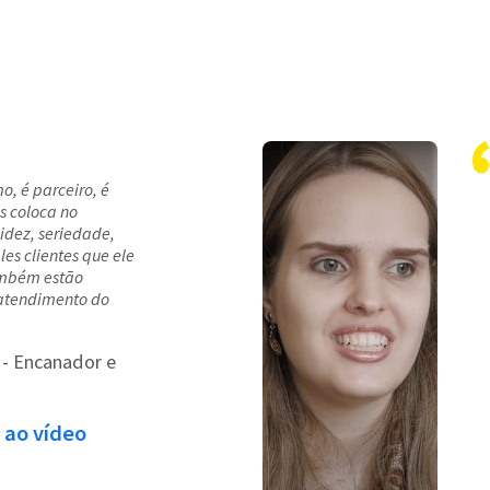
o, é parceiro, é
s coloca no
dez, seriedade,
es clientes que ele
ambém estão
 atendimento do
- Encanador e
 ao vídeo