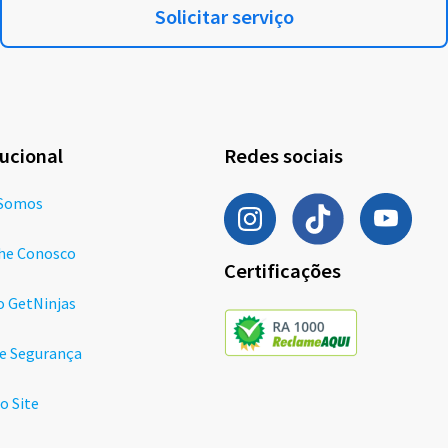
Solicitar serviço
tucional
Redes sociais
Somos
he Conosco
Certificações
o GetNinjas
de Segurança
o Site