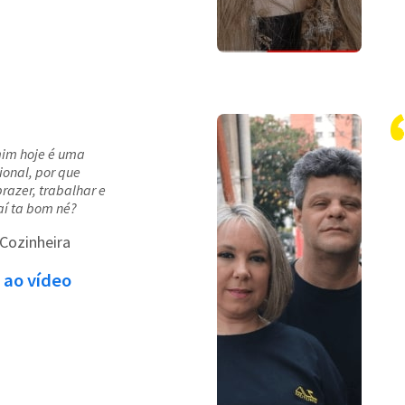
mim hoje é uma
ional, por que
prazer, trabalhar e
aí ta bom né?
 Cozinheira
 ao vídeo