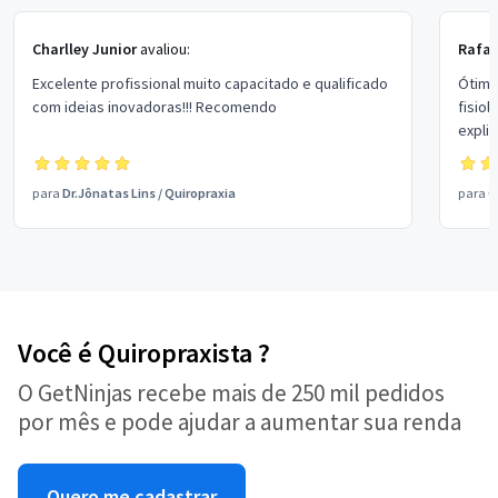
Charlley Junior
avaliou:
Rafae
Excelente profissional muito capacitado e qualificado
Ótimo
com ideias inovadoras!!! Recomendo
fisiol
expli
ajuda
movim
para
Dr.Jônatas Lins
/
Quiropraxia
para
G
Você é Quiropraxista ?
O GetNinjas recebe mais de 250 mil pedidos
por mês e pode ajudar a aumentar sua renda
Quero me cadastrar