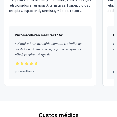
relacionados a Terapias Alternativas, Fonoaudiólogo,
relaci
Terapia Ocupacional, Dentista, Médico. Estou
locali
localizado no bairro Vila Nova em Vi...
em Bra
Recomendação mais recente:
Re
Fui muito bem atendida com um trabalho de
Ex
qualidade. Valeu a pena, orçamento grátis e
co
não é careiro. Obrigada!
por
Ana Paula
po
Custos médios