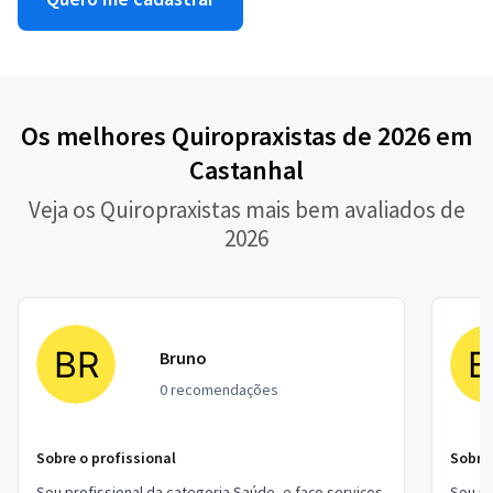
Os melhores Quiropraxistas de 2026 em
Castanhal
Veja os Quiropraxistas mais bem avaliados de
2026
Bruno
0 recomendações
Sobre o profissional
Sobre 
Sou profissional da categoria Saúde, e faço serviços
Sou pr