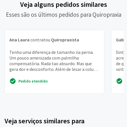
Veja alguns pedidos similares
Esses são os últimos pedidos para Quiropraxia
Ana Laura
contratou
Quiropraxista
Gabri
Tenho uma diferença de tamanho na perna.
Sinto
Um pouco amenizada com palmilha
acred
compensatória. Nada tao absurdo. Mas que
de qu
gera dor e desconforto. Além de lesar a coluna
volta
e o quadril. Com toda certeza
Pedido atendido
Veja serviços similares para