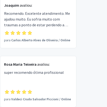
Joaquim
avaliou:
Recomendo. Excelente atendimento. Me
ajudou muito. Eu sofria muito com
traumas a ponto de estar perdendo a
vontade de continuar existindo. Agradeço
muito ao meu amigo Carlos pelo
para
Carlos Alberto Alves de Oliveira
/
Online
trabalho terapêutico oferecido.
Rosa Maria Teixeira
avaliou:
super recomendo ótima profissional
para
Valdeci Crudo Salvador Piccioni
/
Online