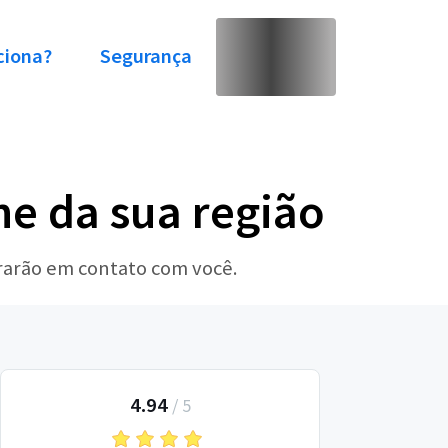
ciona?
Segurança
ne da sua região
trarão em contato com você.
4.94
/
5