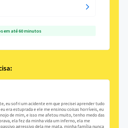
s em até 60 minutos
cisa:
rte, eu sofri um acidente em que precisei aprender tudo
o eu era estuprada e ele me ensinou coisas horríveis, eu
m nojo de mim, e isso me afetou muito, tenho medo das
rava, ela fez da minha vida um inferno, ela me
 passivo agressivo dela me mata, minha família nunca