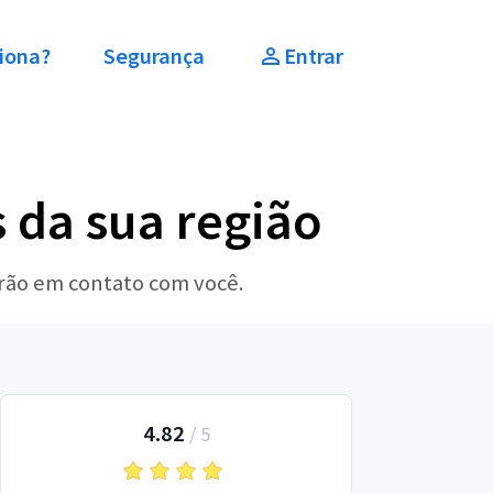
iona?
Segurança
Entrar
 da sua região
arão em contato com você.
4.82
/
5