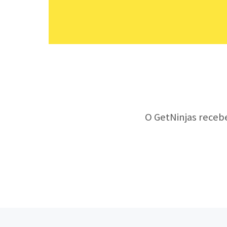
O GetNinjas receb