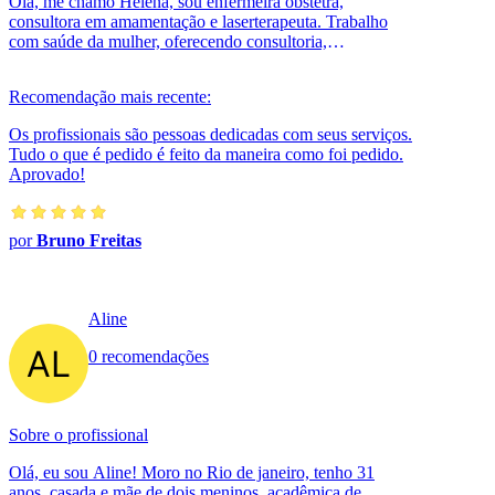
Olá, me chamo Helena, sou enfermeira obstetra,
consultora em amamentação e laserterapeuta. Trabalho
com saúde da mulher, oferecendo consultoria,
aconselhamento e cursos para apoiar e auxi...
Recomendação mais recente:
Os profissionais são pessoas dedicadas com seus serviços.
Tudo o que é pedido é feito da maneira como foi pedido.
Aprovado!
por
Bruno Freitas
Aline
0 recomendações
Sobre o profissional
Olá, eu sou Aline! Moro no Rio de janeiro, tenho 31
anos, casada e mãe de dois meninos, acadêmica de