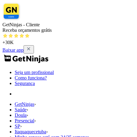
GetNinjas - Cliente
Receba orçamentos grátis
+30K
Baixar app
Seja um profissional
Como funciona?
Segurança
GetNinjas
›
Saúde
›
Doula
›
Presencial
›
SP
›
Itaquaquecetuba
›