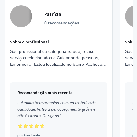
Patrícia
0 recomendações
Sobre o profissional
Sobre 
Sou profissional da categoria Saúde, e faço
Sou pr
serviços relacionados a Cuidador de pessoas,
servi
Enfermeira. Estou localizado no bairro Pacheco
Enferm
em São Gonçalo.
Samam
Recomendação mais recente:
Re
Fui muito bem atendida com um trabalho de
Ex
qualidade. Valeu a pena, orçamento grátis e
co
não é careiro. Obrigada!
por
Ana Paula
po