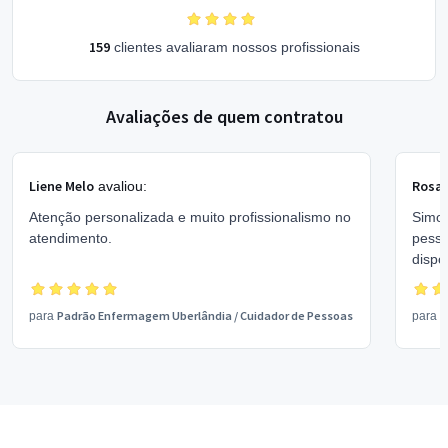
159
clientes avaliaram nossos profissionais
Avaliações de quem contratou
Liene Melo
Rosam
avaliou:
Atenção personalizada e muito profissionalismo no
Simon
atendimento.
pessoa
disponív
recom
Padrão Enfermagem Uberlândia
/
Cuidador de Pessoas
S
para
para