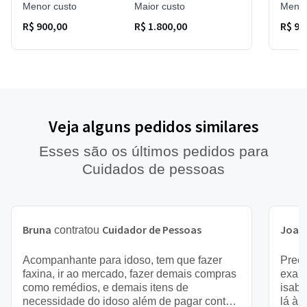
Menor custo
Maior custo
Menor
R$ 900,00
R$ 1.800,00
R$ 90
Veja alguns pedidos similares
Esses são os últimos pedidos para
Cuidados de pessoas
Bruna
Cuidador de Pessoas
Joaq
contratou
Acompanhante para idoso, tem que fazer
Preci
faxina, ir ao mercado, fazer demais compras
exame
como remédios, e demais itens de
isabe
necessidade do idoso além de pagar contas
lá à