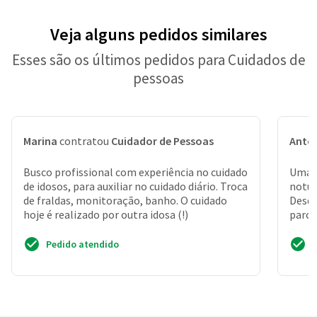
Veja alguns pedidos similares
Esses são os últimos pedidos para Cuidados de
pessoas
Marina
contratou
Cuidador de Pessoas
Antô
Busco profissional com experiência no cuidado
Uma s
de idosos, para auxiliar no cuidado diário. Troca
notur
de fraldas, monitoração, banho. O cuidado
Desde
hoje é realizado por outra idosa (!)
parci
remédi
Pedido atendido