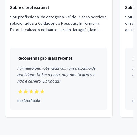
Sobre o profissional
Sobre 
Sou profissional da categoria Saúde, e faço serviços
Sou profissional da
relacionados a Cuidador de Pessoas, Enfermeira.
em qua
Estou localizado no bairro Jardim Jaraguá (Itaim
acama
Paulista) em São Paulo.
Recomendação mais recente:
Re
Fui muito bem atendida com um trabalho de
Ex
qualidade. Valeu a pena, orçamento grátis e
co
não é careiro. Obrigada!
por
Ana Paula
po