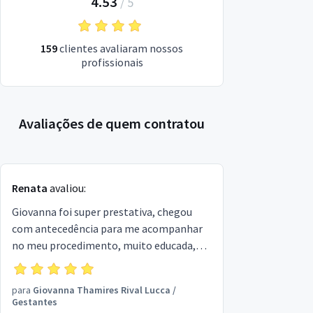
4.53
/
5
159
clientes avaliaram nossos
profissionais
Avaliações de quem contratou
Renata
avaliou:
Giovanna foi super prestativa, chegou
com antecedência para me acompanhar
no meu procedimento, muito educada,
mantivemos uma conversa descontraída
e bem saudável…recomendo para
para
Giovanna Thamires Rival Lucca
/
qualquer um que precisar dos seus
Gestantes
serviços, muito responsável e preocupada