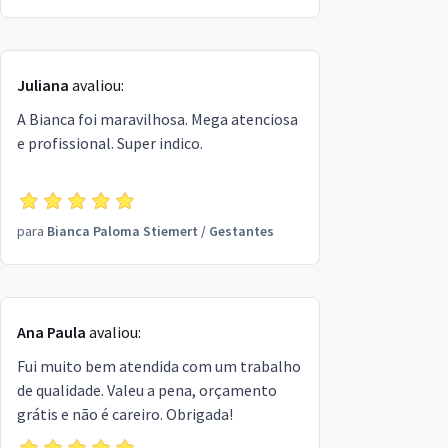
com o “meu bem estar”! Sucesso
Giovanna!🍃🙏🏻😊
Juliana
avaliou:
A Bianca foi maravilhosa. Mega atenciosa
e profissional. Super indico.
para
Bianca Paloma Stiemert
/
Gestantes
Ana Paula
avaliou:
Fui muito bem atendida com um trabalho
de qualidade. Valeu a pena, orçamento
grátis e não é careiro. Obrigada!