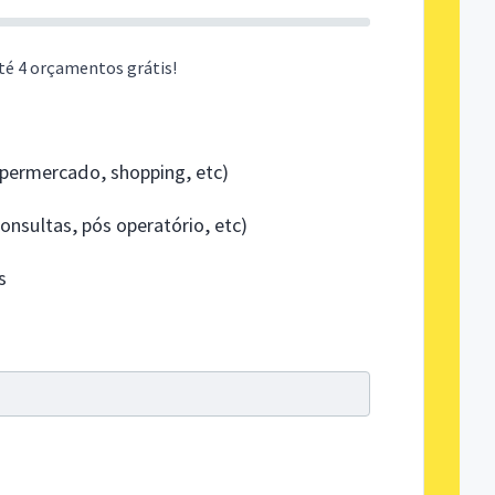
té 4 orçamentos grátis!
ermercado, shopping, etc)
nsultas, pós operatório, etc)
s