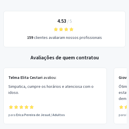
4.53
/
5
159
clientes avaliaram nossos profissionais
Avaliações de quem contratou
Telma Elita Cestari
avaliou:
Giov
Simpatica, cumpre os horários e atenciosa com o
Ótima 
idoso.
estav
demon
para
Erica Pereira de Jesud
/
Adultos
para
L