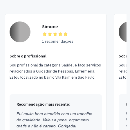
Simone
1 recomendações
Sobre o profissional
Sobre 
Sou profissional da categoria Saúde, e faço serviços
Sou pr
relacionados a Cuidador de Pessoas, Enfermeira.
relaci
Estou localizado no bairro Vila Itaim em São Paulo.
Estou 
Caxias
Recomendação mais recente:
Re
Fui muito bem atendida com um trabalho
Ex
de qualidade. Valeu a pena, orçamento
h
grátis e não é careiro. Obrigada!
mu