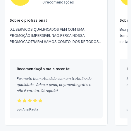
0 recomendações
Sobre o profissional
Sobre 
D.L SERVICOS QUALIFICADOS VEM COM UMA
Box pr
PROMOÇÃO IMPERDIVEL NAO.PERCA NOSSA
tempe
PROMOCAOTRABALHAMOS COMTOLDOS DE TODOS
insta 
OS TIPOSTENDASBOX DE BANHEIRO DE VIDRO
com m
TENPERADODESENTUPIMENTO EM TUBULACO...
....
Recomendação mais recente:
Re
Fui muito bem atendida com um trabalho de
Ex
qualidade. Valeu a pena, orçamento grátis e
co
não é careiro. Obrigada!
por
Ana Paula
po