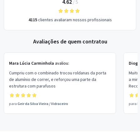
4.62
/
5
4115
clientes avaliaram nossos profissionais
Avaliações de quem contratou
Mara Lúcia Carminhola
avaliou:
Diog
Cumpriu com o combinado trocou roldanas da porta
Muito
de alumínio de correr, e reforçou uma parte da
a min
estrutura com parafusos
Reco
para
Geir da Silva Vieira
/
Vidraceiro
para
M