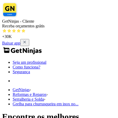
GetNinjas - Cliente
Receba orçamentos grátis
+30K
Baixar app
Seja um profissional
Como funciona?
Segurança
GetNinjas
›
Reformas e Reparos
›
Serralheria e Solda
›
Grelha para churrasqueira em inox no...
Encontre os melhores