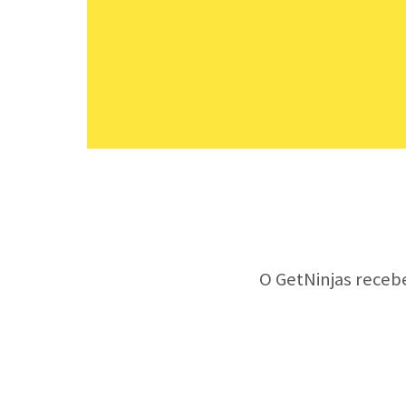
O GetNinjas receb