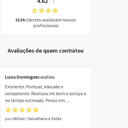
4.62
/
5
3134
clientes avaliaram nossos
profissionais
Avaliações de quem contratou
Luiza Domingues
avaliou:
Excelente. Pontual, educado e
competente. Realizou mt bem o serviço e
no tempo estimado. Penso em
contrata_lo para o serviço de cobertura
de terraço. E o indicaria para os
para
Nilton
/
Serralheria e Solda
conhecidos.