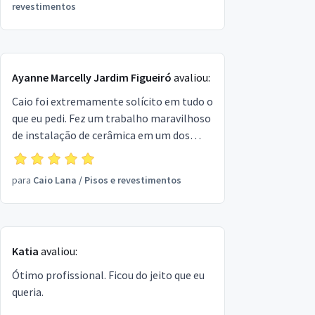
qualidade! Educado, solicito, preço justo e
revestimentos
muito ágil, parabéns!
Ayanne Marcelly Jardim Figueiró
avaliou:
Caio foi extremamente solícito em tudo o
que eu pedi. Fez um trabalho maravilhoso
de instalação de cerâmica em um dos
quartos do meu apartamento.
Recomendo o trabalho dele!
para
Caio Lana
/
Pisos e revestimentos
Katia
avaliou:
Ótimo profissional. Ficou do jeito que eu
queria.