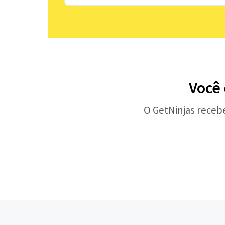
Você 
O GetNinjas receb