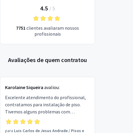
4.5
/
5
7751
clientes avaliaram nossos
profissionais
Avaliações de quem contratou
Karolaine Siqueira
avaliou:
Excelente atendimento do profissional,
contratamos para instalação de piso.
Tivemos alguns problemas com
materiais e o profissional ainda sim
entregou a instalação com uma grande
para
Luis Carlos de Jesus Andrade
/
Pisos e