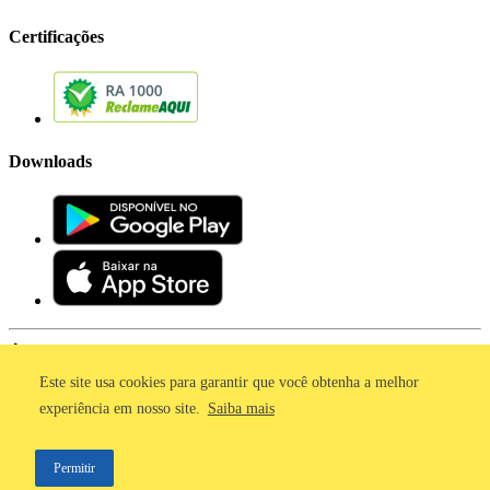
Certificações
Downloads
Este site usa cookies para garantir que você obtenha a melhor
Imprensa
experiência em nosso site.
Saiba mais
Termos de Uso
Política de Privacidade
Permitir
©2011 - 2026, GetNinjas LTDA. CNPJ 55.744.877/0001-89 - Rua