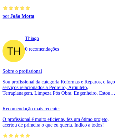
por
João Motta
Thiago
0 recomendações
Sobre o profissional
Sou profissional da categoria Reformas e Reparos, e faço
serviços relacionados a Pedreiro, Arquiteto,
Terraplanagem, Limpeza Pós Obra, Engenheiro. Estou
localizado no bairro Interlagos em...
Recomendação mais recente:
O profissional é muito eficiente, fez um ótimo projeto,
acertou de primeira o que eu queria. Indico a todos!