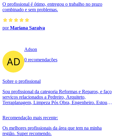
O profissional é ótimo, entregou o trabalho no prazo
combinado e sem problemas.
por
Mariana Saraiva
Adson
0 recomendações
Sobre o profissional
Sou profissional da categoria Reformas e Reparos, e faço
serviços relacionados a Pedreiro, Arquiteto,
Terraplanagem, Limpeza Pós Obra, Engenheiro. Estou
localizado no bairro Cidade de Deu...
Recomendação mais recente:
Os melhores profissionais da área que tem na minha
região. Super recomendo.