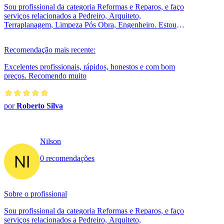
Sou profissional da categoria Reformas e Reparos, e faço
serviços relacionados a Pedreiro, Arquiteto,
Terraplanagem, Limpeza Pós Obra, Engenheiro. Estou
localizado no bairro Vila Luzita e...
Recomendação mais recente:
Excelentes profissionais, rápidos, honestos e com bom
preços. Recomendo muito
por
Roberto Silva
Nilson
0 recomendações
Sobre o profissional
Sou profissional da categoria Reformas e Reparos, e faço
serviços relacionados a Pedreiro, Arquiteto,