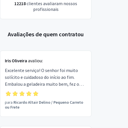
12218
clientes avaliaram nossos
profissionais
Avaliações de quem contratou
Iris Oliveira
avaliou:
Excelente serviço! O senhor foi muito
solícito e cuidadoso do início ao fim.
Embalou a geladeira muito bem, fez o
transporte com todo o cuidado e deu tudo
certo. Pessoa de confiança, pontual e
para
Ricardo Altair Delino
/
Pequeno Carreto
muito educada. Recomendo!
ou Frete