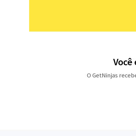
Você 
O GetNinjas receb