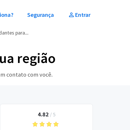
iona?
Segurança
Entrar
dantes para...
sua região
 em contato com você.
4.82
/
5