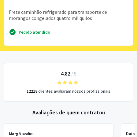
Frete caminhão refrigerado para transporte de
morangos congelados quatro mil quilos
Pedido atendido
4.82
/
5
12218
clientes avaliaram nossos profissionais
Avaliações de quem contratou
Margô
avaliou:
Daian