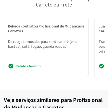
Carreto ou Frete
Rebeca
contratou
Profissional de Mudanças e
Luan
Carretos
Carr
De rudge ramos sbc para santo andré (vila
Trans
bastos), sofá, fogão, guarda roupas
para 
oitav
Pedido atendido
Veja serviços similares para Profissional
de Mudanças e Carretos