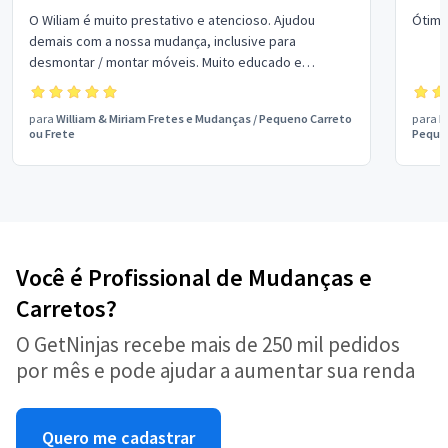
O Wiliam é muito prestativo e atencioso. Ajudou
Ótimo
demais com a nossa mudança, inclusive para
desmontar / montar móveis. Muito educado e
eficiente. Recomendo muito.
para
William & Miriam Fretes e Mudanças
/
Pequeno Carreto
para
D
ou Frete
Pequen
Você é Profissional de Mudanças e
Carretos?
O GetNinjas recebe mais de 250 mil pedidos
por mês e pode ajudar a aumentar sua renda
Quero me cadastrar