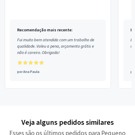
Recomendação mais recente:
Re
Fui muito bem atendida com um trabalho de
Ex
qualidade. Valeu a pena, orçamento grátis e
co
não é careiro. Obrigada!
por
Ana Paula
po
Veja alguns pedidos similares
Esses são os últimos pedidos para Pequeno