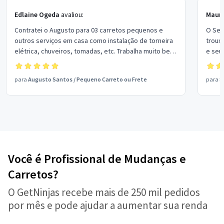
Edlaine Ogeda
avaliou:
Mauro
Contratei o Augusto para 03 carretos pequenos e
O Seb
outros serviços em casa como instalação de torneira
troux
elétrica, chuveiros, tomadas, etc. Trabalha muito bem
e seu
e com preço justo. Sempre chamamos o Augusto para
cuida
serviços por aqui. Recomendo.
para
Augusto Santos
/
Pequeno Carreto ou Frete
para
S
Você é Profissional de Mudanças e
Carretos?
O GetNinjas recebe mais de 250 mil pedidos
por mês e pode ajudar a aumentar sua renda