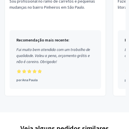
Sou profissional no ramo de carretos e pequenas
Fazemo
mudanças no bairro Pinheiros em São Paulo.
litora
Recomendação mais recente:
Re
Fui muito bem atendida com um trabalho de
Ex
qualidade. Valeu a pena, orçamento grátis e
co
não é careiro. Obrigada!
por
Ana Paula
po
Veja alguns pedidos similares