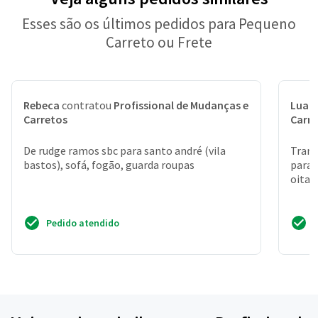
Esses são os últimos pedidos para Pequeno
Carreto ou Frete
Rebeca
contratou
Profissional de Mudanças e
Luan
Carretos
Carr
De rudge ramos sbc para santo andré (vila
Trans
bastos), sofá, fogão, guarda roupas
para 
oitav
Pedido atendido