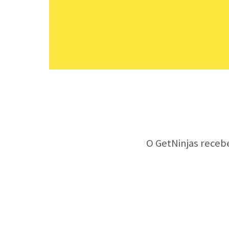
O GetNinjas receb