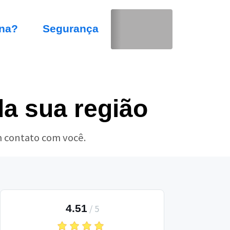
na?
Segurança
a sua região
m contato com você.
4.51
/
5