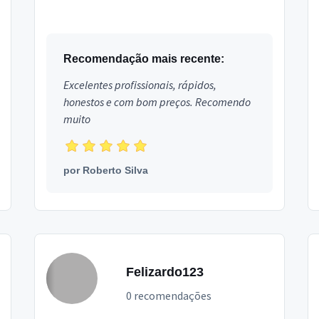
ajudar na hora dasua obra.A maioria de nosso
clientes tem ...
Recomendação mais recente:
Excelentes profissionais, rápidos,
honestos e com bom preços. Recomendo
muito
por
Roberto Silva
Felizardo123
0 recomendações