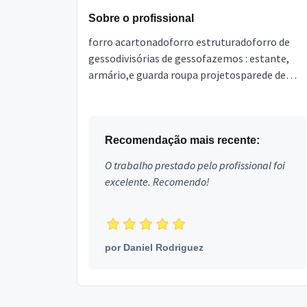
Sobre o profissional
forro acartonadoforro estruturadoforro de
gessodivisórias de gessofazemos : estante,
armário,e guarda roupa projetosparede de
draywallparede 3dforro modularrevestimento
de de gessoforro P...
Recomendação mais recente:
O trabalho prestado pelo profissional foi
excelente. Recomendo!
por
Daniel Rodriguez