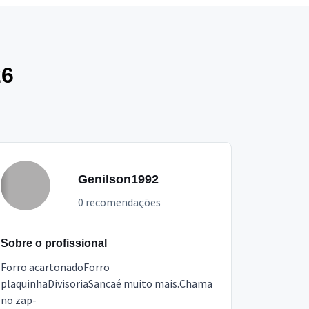
26
Genilson1992
0 recomendações
Sobre o profissional
Forro acartonadoForro
plaquinhaDivisoriaSancaé muito mais.Chama
no zap-