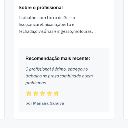
Sobre o profissional
Trabalho com forro de Gesso
liso,sancarebaixada,aberta e
fechada,divisórias emgesso,molduras
etc.Orçamento sem compromissoagende uma
visita e compare os preços.obs;Estamos
disponívelzap
Recomendação mais recente:
O profissional é ótimo, entregou o
trabalho no prazo combinado e sem
problemas.
por
Mariana Saraiva