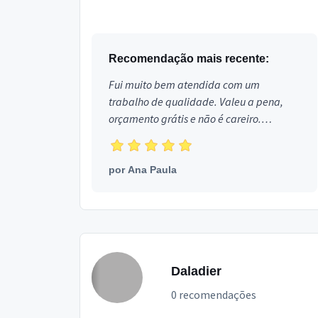
divisoriasOrçamento sem
compromissoTrabalho em toda joao
pessoaTelefone para...
Recomendação mais recente:
Fui muito bem atendida com um
trabalho de qualidade. Valeu a pena,
orçamento grátis e não é careiro.
Obrigada!
por
Ana Paula
Daladier
0 recomendações