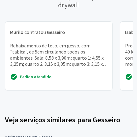
drywall
Murilo
contratou
Gesseiro
Isabe
Rebaixamento de teto, em gesso, com
Preci
"tabica", de 5cm circulando todos os
40 kg
ambientes. Sala: 8,58 x 3,90m; quarto 1: 4,55 x
com 2
3,25m; quarto 2: 3,15 x 3,05m; quarto 3: 3,15 x
monsa
2,95m. Corredor: 1...
urgen
Pedido atendido
Veja serviços similares para Gesseiro