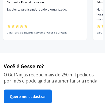
Samanta Evaristo
avaliou:
Edson
Excelente profissinal, rápido e organizado.
Muito
horár
manus
certe
para
Tarcisio Silva de Carvalho
/
Gesso e DryWall
para
A
Você é Gesseiro?
O GetNinjas recebe mais de 250 mil pedidos
por mês e pode ajudar a aumentar sua renda
Quero me cadastrar