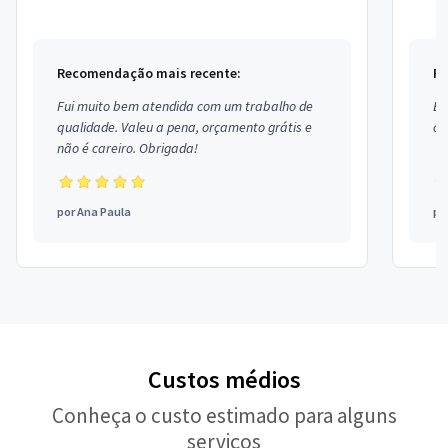
compromissoTrabalho em toda joao pessoaTelefone
hora d
para...
Recomendação mais recente:
Re
Fui muito bem atendida com um trabalho de
Ex
qualidade. Valeu a pena, orçamento grátis e
co
não é careiro. Obrigada!
por
Ana Paula
po
Custos médios
Conheça o custo estimado para alguns
serviços