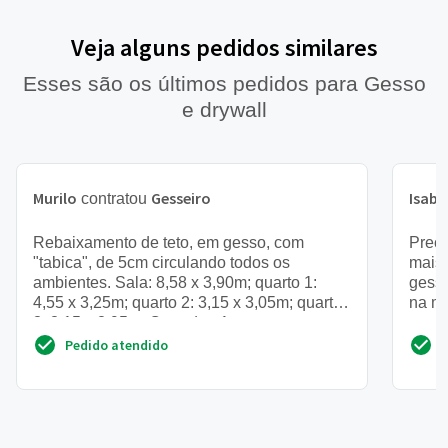
Veja alguns pedidos similares
Esses são os últimos pedidos para Gesso
e drywall
Murilo
Gesseiro
Isabe
contratou
Rebaixamento de teto, em gesso, com
Preci
"tabica", de 5cm circulando todos os
mais 
ambientes. Sala: 8,58 x 3,90m; quarto 1:
gesso
4,55 x 3,25m; quarto 2: 3,15 x 3,05m; quarto
na mo
3: 3,15 x 2,95m. Corredor: 1...
urgen
Pedido atendido