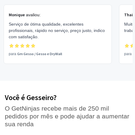
Monique
Thain
avaliou:
Serviço de ótima qualidade, excelentes
Muito
profissionais, rápido no serviço, preço justo, indico
traba
com satisfação.
Gm Gesso
/
Gesso e DryWall
A
para
para
Você é Gesseiro?
O GetNinjas recebe mais de 250 mil
pedidos por mês e pode ajudar a aumentar
sua renda