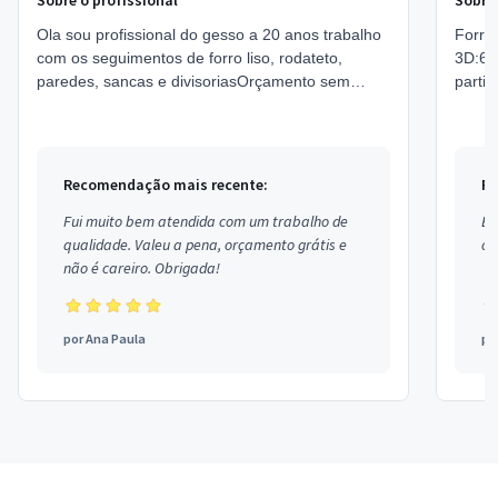
Sobre o profissional
Sobre 
Ola sou profissional do gesso a 20 anos trabalho
Forro
com os seguimentos de forro liso, rodateto,
3D:60
paredes, sancas e divisoriasOrçamento sem
partir
compromissoTrabalho em toda joao
ajuda
pessoaTelefone para...
client
Recomendação mais recente:
Re
Fui muito bem atendida com um trabalho de
Ex
qualidade. Valeu a pena, orçamento grátis e
co
não é careiro. Obrigada!
por
Ana Paula
po