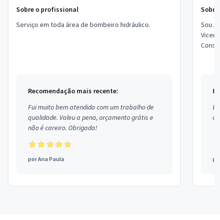
Sobre o profissional
Sobre 
Serviço em toda área de bombeiro hidráulico.
Sou A
Vicent
Constr
reparo
Recomendação mais recente:
Re
Fui muito bem atendida com um trabalho de
Ex
qualidade. Valeu a pena, orçamento grátis e
co
não é careiro. Obrigada!
por
Ana Paula
po