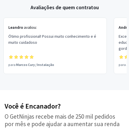
Avaliações de quem contratou
Leandro
avaliou:
Andr
Ótimo profissional! Possui muito conhecimento e é
Excel
muito cuidadoso
educa
gordu
organ
com c
para
Marcos Cury
/
Instalação
para
J
Você é Encanador?
O GetNinjas recebe mais de 250 mil pedidos
por mês e pode ajudar a aumentar sua renda