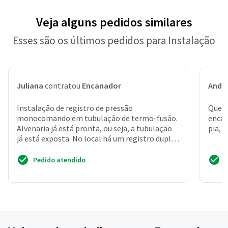
Veja alguns pedidos similares
Esses são os últimos pedidos para Instalação
Juliana
contratou
Encanador
Andr
Instalação de registro de pressão
Quero
monocomando em tubulação de termo-fusão.
encan
Alvenaria já está pronta, ou seja, a tubulação
pia, t
já está exposta. No local há um registro duplo
(água quente e fri...
Pedido atendido