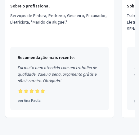
Sobre o profissional
Sobre 
Serviços de Pintura, Pedreiro, Gesseiro, Encanador,
Trabal
Eletricista, "Marido de aluguel"
Eletri
SENAI!
segura
Tetra. .
Recomendação mais recente:
Re
Fui muito bem atendida com um trabalho de
Ex
qualidade. Valeu a pena, orçamento grátis e
co
não é careiro. Obrigada!
por
Ana Paula
po