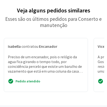
Veja alguns pedidos similares
Esses são os últimos pedidos para Conserto e
manutenção
Isabella
contratou
Encanador
Vicen
Preciso de um encanador, pois o relógio da
A pre
agua fica girando o tempo todo, por
Gosta
coincidência percebi que existe um barulho de
resid
vazamento que está em uma coluna da casa
uma v
pelo lado de fora.
proc
Pedido atendido