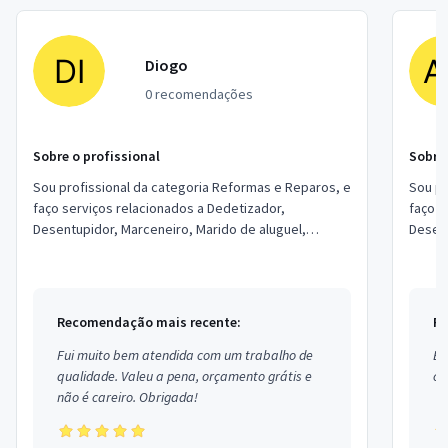
Diogo
0 recomendações
Sobre o profissional
Sobre 
Sou profissional da categoria Reformas e Reparos, e
Sou pr
faço serviços relacionados a Dedetizador,
faço s
Desentupidor, Marceneiro, Marido de aluguel,
Desent
Chaveiro, Mudanças e Carretos, Tapeceiro, Imperm...
Chavei
Recomendação mais recente:
Re
Fui muito bem atendida com um trabalho de
Ex
qualidade. Valeu a pena, orçamento grátis e
co
não é careiro. Obrigada!