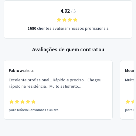
4.92
/
5
1680
clientes avaliaram nossos profissionais
Avaliações de quem contratou
Fabio
avaliou:
Moana
Excelente profissional... Rápido e preciso... Chegou
Muito 
rápido na residência... Muito satisfeito...
para
Márcio Fernandes
/
Outro
para
L