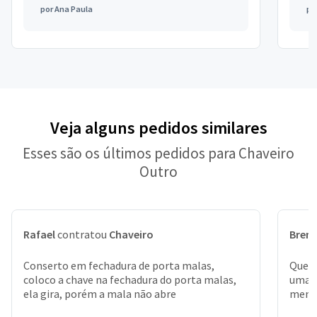
por
Ana Paula
po
Veja alguns pedidos similares
Esses são os últimos pedidos para Chaveiro
Outro
Rafael
contratou
Chaveiro
Bren
Conserto em fechadura de porta malas,
Queri
coloco a chave na fechadura do porta malas,
uma c
ela gira, porém a mala não abre
meno