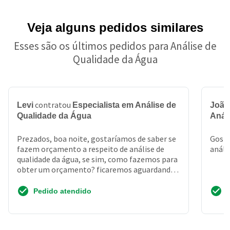
Veja alguns pedidos similares
Esses são os últimos pedidos para Análise de
Qualidade da Água
contratou
Levi
Especialista em Análise de
João
Qualidade da Água
Anál
Prezados, boa noite, gostaríamos de saber se
Gosta
fazem orçamento a respeito de análise de
análi
qualidade da água, se sim, como fazemos para
obter um orçamento? ficaremos aguardando.
Muito obrigada...
Pedido atendido