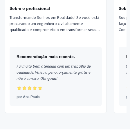
Sobre o profissional
Sobre
Transformando Sonhos em Realidade! Se você está
Sou pr
procurando um engenheiro civil altamente
faço s
qualificado e comprometido em transformar seus
Como: 
projetos em realidade, você encontrou o
tratam
profissiona...
Recomendação mais recente:
R
Fui muito bem atendida com um trabalho de
Ex
qualidade. Valeu a pena, orçamento grátis e
co
não é careiro. Obrigada!
por
Ana Paula
p