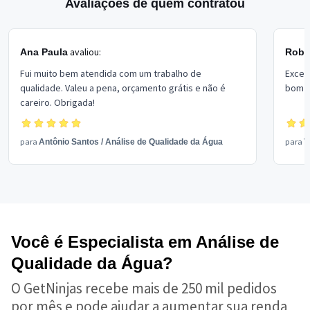
Avaliações de quem contratou
avaliou:
Ana Paula
Rober
Fui muito bem atendida com um trabalho de
Excel
qualidade. Valeu a pena, orçamento grátis e não é
bom p
careiro. Obrigada!
para
para
Antônio Santos
/
Análise de Qualidade da Água
V
Você é Especialista em Análise de
Qualidade da Água?
O GetNinjas recebe mais de 250 mil pedidos
por mês e pode ajudar a aumentar sua renda