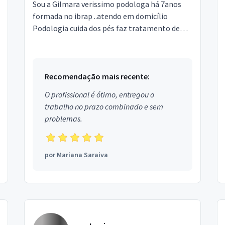
Sou a Gilmara verissimo podologa há 7anos
formada no ibrap ..atendo em domicílio
Podologia cuida dos pés faz tratamento de
calo,calosidades,rachadura,fissura,micose,unha
encravada ..tam...
Recomendação mais recente:
O profissional é ótimo, entregou o
trabalho no prazo combinado e sem
problemas.
por
Mariana Saraiva