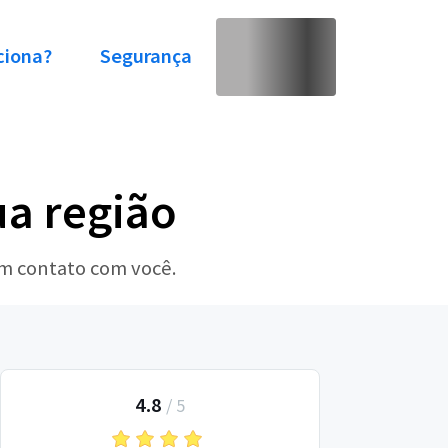
ciona?
Segurança
ua região
em contato com você.
4.8
/
5