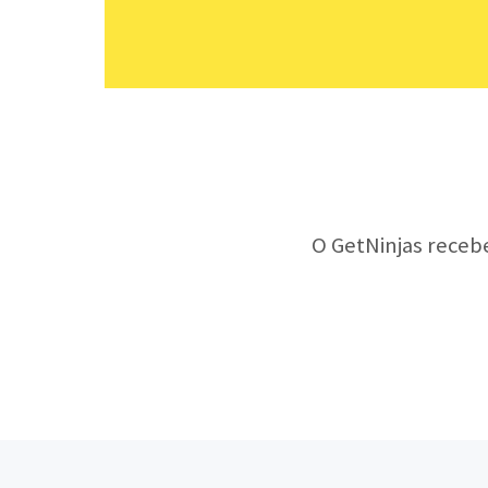
O GetNinjas receb