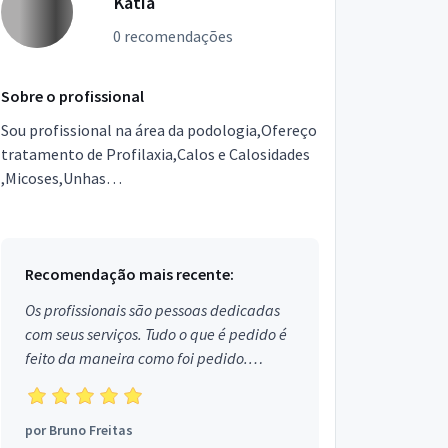
Katia
0 recomendações
Sobre o profissional
Sou profissional na área da podologia,Ofereço
tratamento de Profilaxia,Calos e Calosidades
,Micoses,Unhas
encravadas,Onicofoses,Verruga
Plantar,Correção das unhas com
órtese,rachaduras,Hi...
Recomendação mais recente:
Os profissionais são pessoas dedicadas
com seus serviços. Tudo o que é pedido é
feito da maneira como foi pedido.
Aprovado!
por
Bruno Freitas