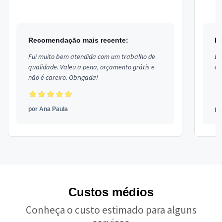
onicomicose , podologia preventiva ...
person
Recomendação mais recente:
R
Fui muito bem atendida com um trabalho de
Ex
qualidade. Valeu a pena, orçamento grátis e
co
não é careiro. Obrigada!
por
Ana Paula
p
Custos médios
Conheça o custo estimado para alguns