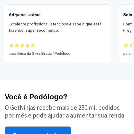
avaliou:
Adryana
Sola
Excelente profissional, atenciosa e sabe o que está
Pontu
fazendo. Super recomendo.
Preço 
para
para
Joisa da Silva Braga
/
Podólogo
S
Você é Podólogo?
O GetNinjas recebe mais de 250 mil pedidos
por mês e pode ajudar a aumentar sua renda