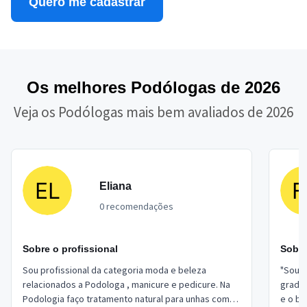
Quero me cadastrar
Os melhores Podólogas de 2026
Veja os Podólogas mais bem avaliados de 2026
Eliana
0 recomendações
Sobre o profissional
Sobre
Sou profissional da categoria moda e beleza
"Sou p
relacionados a Podologa , manicure e pedicure. Na
gradu
Podologia faço tratamento natural para unhas com
e o b