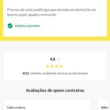
Preciso de uma podóloga que atenda em domicílio no
bairro super quadra morumbi
Pedido atendido
4.8
/
5
4221
clientes avaliaram nossos profissionais
Avaliações de quem contratou
Caio
avaliou:
Eduar