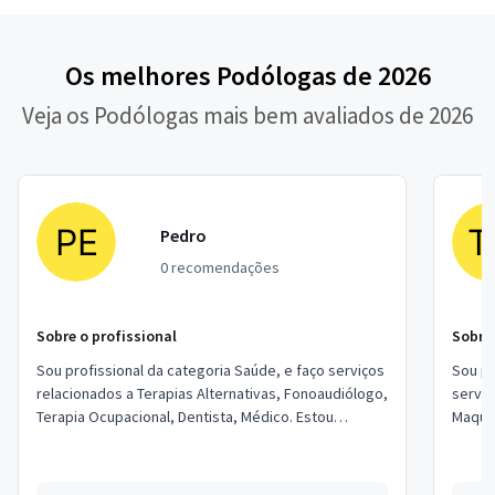
Os melhores Podólogas de 2026
Veja os Podólogas mais bem avaliados de 2026
Pedro
0 recomendações
Sobre o profissional
Sobre 
Sou profissional da categoria Saúde, e faço serviços
Sou pr
relacionados a Terapias Alternativas, Fonoaudiólogo,
serviç
Terapia Ocupacional, Dentista, Médico. Estou
Maquia
localizado no bairro Vila São Luís e...
Sobran