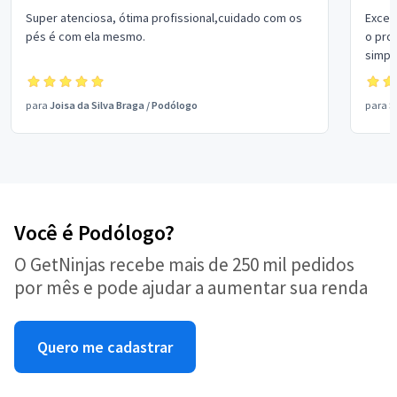
Super atenciosa, ótima profissional,cuidado com os
Excel
pés é com ela mesmo.
o pro
simpá
chama
💕
para
Joisa da Silva Braga
/
Podólogo
para
S
Você é Podólogo?
O GetNinjas recebe mais de 250 mil pedidos
por mês e pode ajudar a aumentar sua renda
Quero me cadastrar