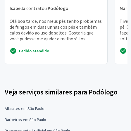
Isabella
contratou
Podólogo
Mari
Olá boa tarde, nos meus pés tenho problemas
Tive 
de fungos em duas unhas dos pés e também
pé. E
calos devido ao uso de saltos. Gostaria que
fazer
você pudesse me ajudar a melhorá-los
solta
Pedido atendido
Veja serviços similares para Podólogo
Alfaiates em São Paulo
Barbeiros em São Paulo
Bronzeamento Artificial em São Paulo