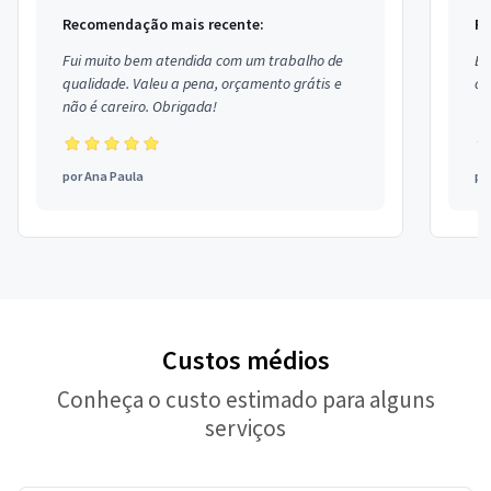
Recomendação mais recente:
Re
Fui muito bem atendida com um trabalho de
Ex
qualidade. Valeu a pena, orçamento grátis e
co
não é careiro. Obrigada!
por
Ana Paula
po
Custos médios
Conheça o custo estimado para alguns
serviços