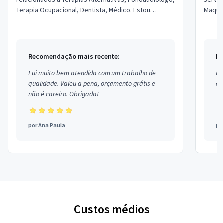
Terapia Ocupacional, Dentista, Médico. Estou
Maquia
localizado no bairro Vila São Luís e...
Sobran
Recomendação mais recente:
Re
Fui muito bem atendida com um trabalho de
Ex
qualidade. Valeu a pena, orçamento grátis e
co
não é careiro. Obrigada!
por
Ana Paula
po
Custos médios