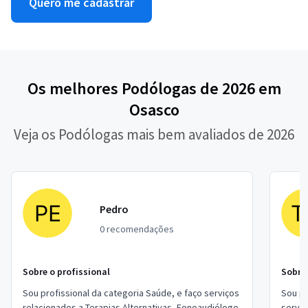
Quero me cadastrar
Os melhores Podólogas de 2026 em
Osasco
Veja os Podólogas mais bem avaliados de 2026
Pedro
0 recomendações
Sobre o profissional
Sobre 
Sou profissional da categoria Saúde, e faço serviços
Sou pr
relacionados a Terapias Alternativas, Fonoaudiólogo,
serviç