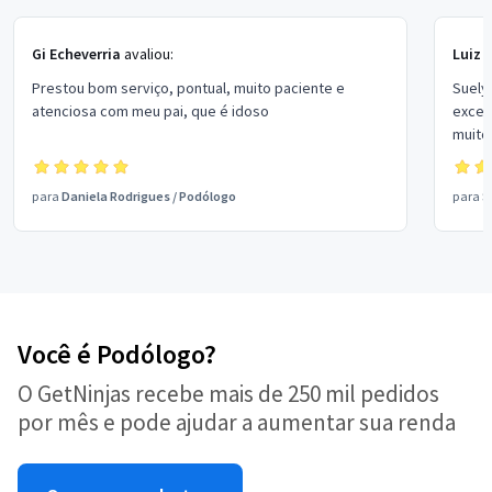
Gi Echeverria
avaliou:
Luiz 
Prestou bom serviço, pontual, muito paciente e
Suely
atenciosa com meu pai, que é idoso
excel
muito
supe
para
Daniela Rodrigues
/
Podólogo
para
S
Você é Podólogo?
O GetNinjas recebe mais de 250 mil pedidos
por mês e pode ajudar a aumentar sua renda